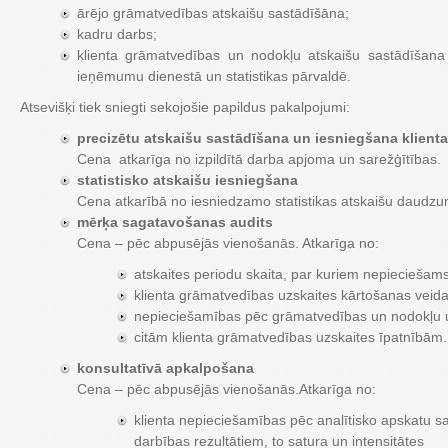
ārējo grāmatvedības atskaišu sastādīšāna;
kadru darbs;
klienta grāmatvedības un nodokļu atskaišu sastādīšana
ieņēmumu dienestā un statistikas pārvaldē.
Atsevišķi tiek sniegti sekojošie papildus pakalpojumi:
precizētu atskaišu sastādīšana un iesniegšana klienta
Cena atkarīga no izpildītā darba apjoma un sarežģītības.
statistisko atskaišu iesniegšana
Cena atkarībā no iesniedzamo statistikas atskaišu daudz
mērķa sagatavošanas audits
Cena – pēc abpusējās vienošanās. Atkarīga no:
atskaites periodu skaita, par kuriem nepieciešams
klienta grāmatvedības uzskaites kārtošanas veida
nepieciešamības pēc grāmatvedības un nodokļu u
citām klienta grāmatvedības uzskaites īpatnībām.
konsultatīvā apkalpošana
Cena – pēc abpusējās vienošanās.Atkarīga no:
klienta nepieciešamības pēc analītisko apskatu s
darbības rezultātiem, to satura un intensitātes