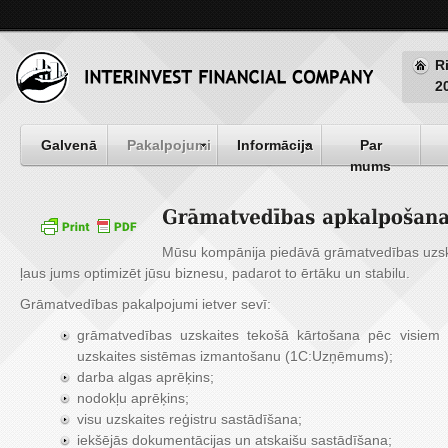
R
2
Galvenā
Pakalpojumi
Informācija
Par
mums
Mūsu kompānija piedāvā grāmatvedības uzsk
ļaus jums optimizēt jūsu biznesu, padarot to ērtāku un stabilu.
Grāmatvedības pakalpojumi ietver sevī:
grāmatvedības uzskaites tekošā kārtošana pēc visiem 
uzskaites sistēmas izmantošanu (1C:Uzņēmums);
darba algas aprēķins;
nodokļu aprēķins;
visu uzskaites reģistru sastādīšana;
iekšējās dokumentācijas un atskaišu sastādīšana;