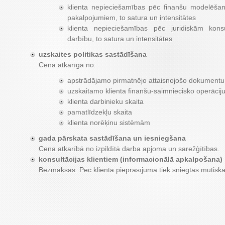
klienta nepieciešamības pēc finanšu modelēša
pakalpojumiem, to satura un intensitātes
klienta nepieciešamības pēc juridiskām konsu
darbību, to satura un intensitātes
uzskaites politikas sastādīšana
Cena atkarīga no:
apstrādājamo pirmatnējo attaisnojošo dokumentu s
uzskaitamo klienta finanšu-saimniecisko operācij
klienta darbinieku skaita
pamatlīdzekļu skaita
klienta norēķinu sistēmām
gada pārskata sastādīšana un iesniegšana
Cena atkarībā no izpildītā darba apjoma un sarežģītības.
konsultācijas klientiem (informacionālā apkalpošana)
Bezmaksas. Pēc klienta pieprasījuma tiek sniegtas mutiskas