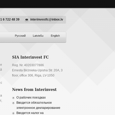
1 6 722 48 39
interinvestfc@inbox.lv
Русский
Latviešu
English
ие
Reg. Nr. 40203077886
ый
Ernesta Birznieka-Upisha Str. 20A, 3
floor, office 306, Riga, LV-1050
 с
 а
О рабочих поездках
т,
Вводится обязательное
электронное декларирование
Вводится налог на