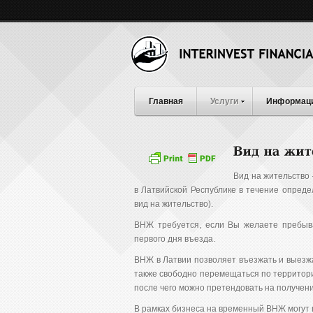
Главная
Услуги
Информац
Вид на жительство 
в Латвийской Республике в течение опред
вид на жительство).
ВНЖ требуется, если Вы желаете пребыва
первого дня въезда.
ВНЖ в Латвии позволяет въезжать и выезжа
также свободно перемещаться по территори
после чего можно претендовать на получен
В рамках бизнеса на временный ВНЖ могут 