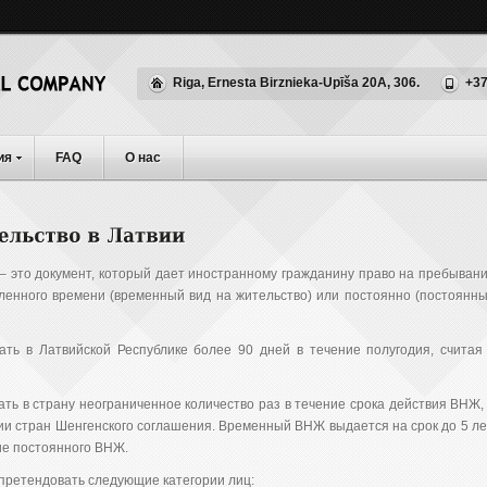
Riga, Ernesta Birznieka-Upīša 20A, 306.
+37
ия
FAQ
О нас
– это документ, который дает иностранному гражданину право на пребыван
еленного времени (временный вид на жительство) или постоянно (постоянн
ть в Латвийской Республике более 90 дней в течение полугодия, считая
ть в страну неограниченное количество раз в течение срока действия ВНЖ,
и стран Шенгенского соглашения. Временный ВНЖ выдается на срок до 5 ле
ие постоянного ВНЖ.
претендовать следующие категории лиц: