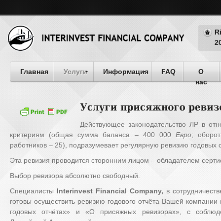
R
2
Главная
Услуги
Информация
FAQ
О
нас
Действующее законодательство ЛР в отн
критериям (общая сумма баланса – 400 000
Евро
; оборо
работников – 25), подразумевает регулярную ревизию годовых о
Эта ревизия проводится сторонним лицом – обладателем серти
Выбор ревизора абсолютно свободный.
Специалисты
Interinvest Financial Company,
в сотрудничеств
готовы осуществить ревизию годового отчёта Вашей компании 
годовых отчётах» и «О присяжных ревизорах», с соблюд