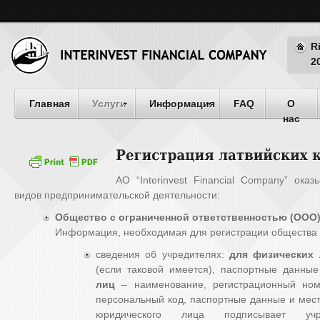
R
2
Главная
Услуги
Информация
FAQ
О
нас
АО “Interinvest Financial Company” ок
видов предпринимательской деятельности:
Общество с ограниченной ответственностью (OOO)/ S
Информация, необходимая для регистрации общества 
сведения об учредителях:
для физических
(если таковой имеется), паспортные данны
лиц
– наименование, регистрационный ном
персональный код, паспортные данные и место
юридического лица подписывает уч