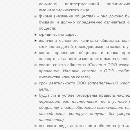
документ, подтверждающий полномо
имени юридического лица;
фирма (название общества) – оно должно б
буквами и должно определенно отличаться о
обществ;
юридический адрес;
величина основного капитала общества, кол
количество долей, приходящихся на каждого у
состав правления общества и права пред
паспортные данные и места жительства члено
состав совета общества
(Совет в ООО являе
правления. Наличие совета в ООО необяз
жительства членов совета;
срок деятельности ООО
(определенный, нео
цели)
;
будут ли в уставе оговорены правила насл
переходит его наследникам; но в уставе
обществу, тогда общество выплачивает на
ликвидности, которую получил бы умер
наследства);
основные виды деятельности общества
(по ж