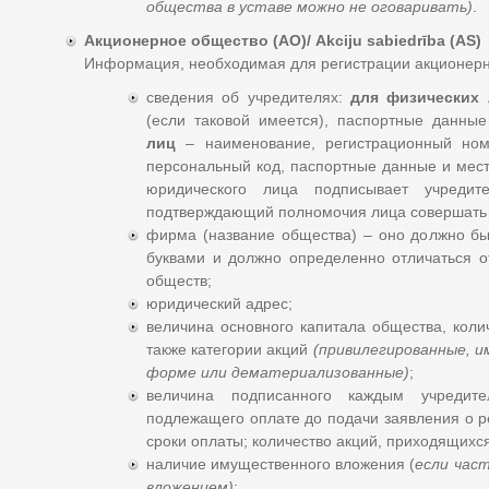
общества в уставе можно не оговаривать)
.
Акционерное общество (АО)/ Akciju sabiedrība (AS)
Информация, необходимая для регистрации акционерн
сведения об учредителях:
для физических
(если таковой имеется), паспортные данны
лиц
– наименование, регистрационный ном
персональный код, паспортные данные и место
юридического лица подписывает учредит
подтверждающий полномочия лица совершать 
фирма (название общества) – оно должно б
буквами и должно определенно отличаться о
обществ;
юридический адрес;
величина основного капитала общества, коли
также категории акций
(привилегированные, и
форме или дематериализованные)
;
величина подписанного каждым учредит
подлежащего оплате до подачи заявления о ре
сроки оплаты; количество акций, приходящихся
наличие имущественного вложения (
если час
вложением)
;