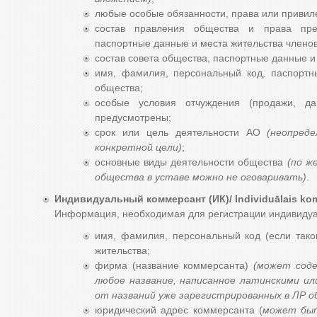
любые особые обязанности, права или привил
состав правления общества и права пред
паспортные данные и места жительства члено
состав совета общества, паспортные данные и 
имя, фамилия, персональный код, паспортн
общества;
особые условия отчуждения (продажи, да
предусмотрены;
срок или цель деятельности АО
(неопред
конкретной цели)
;
основные виды деятельности общества
(по ж
общества в уставе можно не оговаривать)
.
Индивидуальный коммерсант (ИК)/ Individuālais kom
Информация, необходимая для регистрации индивидуа
имя, фамилия, персональный код (если тако
жительства;
фирма (название коммерсанта)
(может сод
любое название, написанное латинскими и
от названий уже зарегистрированных в ЛР 
юридический адрес коммерсанта (
может быт