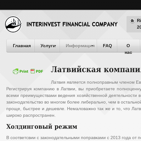
R
2
Главная
Услуги
Информация
FAQ
О
нас
Латвия является полноправным членом Ев
Регистрируя компанию в Латвии, вы приобретаете полноценн
всеми преимуществами ведения хозяйственной деятельности вн
законодательство во многом более либерально, чем в остально
проще, быстрее и дешевле. Немаловажно так же и то, что Латв
широко распространен.
В соответсвии с законодательными поправками с 2013 года от 